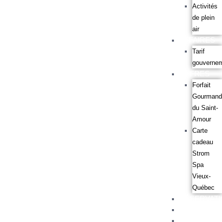
Activités
de plein
air
AFFAIRES
Tarif
gouvernem
OFFRES
Forfait
Gourmand
du Saint-
Amour
Carte
cadeau
Strom
Spa
Vieux-
Québec
RÉSERVAT
GALERIE
CONTACT