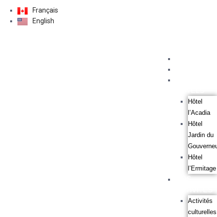
Français
English
ACCUEIL
À PROPOS
NOS
HÔTELS
Hôtel
l’Acadia
Hôtel
Jardin du
Gouverne
Hôtel
l’Ermitage
NOS
ACTIVITÉS
Activités
culturelles