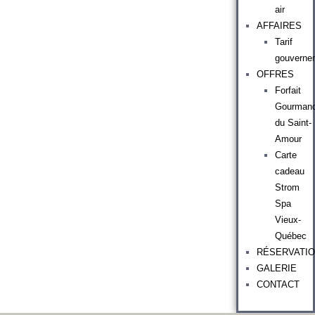
air
AFFAIRES
Tarif
gouverne
OFFRES
Forfait
Gourman
du Saint-
Amour
Carte
cadeau
Strom
Spa
Vieux-
Québec
RÉSERVATI
GALERIE
CONTACT