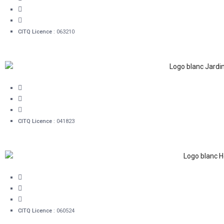
1 418 478-0280
info@hotelsnouvellefrance.com
CITQ Licence
: 063210
16, rue Mont-Carmel Québec (QC) G1R 4A3
1 418 478-0280
info@hotelsnouvellefrance.com
CITQ Licence
: 041823
41 rue Sainte-Ursule, G1R 4E4
1 418 478-0280
info@hotelsnouvellefrance.com
CITQ Licence
: 060524