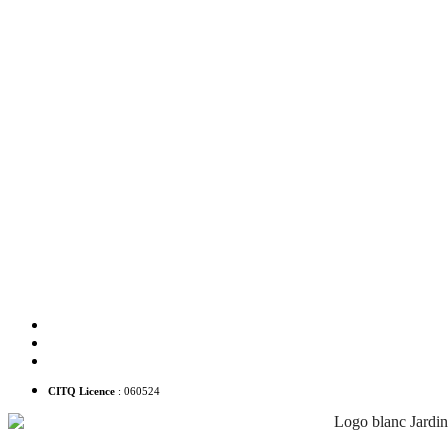
41 rue Sainte-Ursule, G1R 4E4
1 418 478-0280
info@hotelacadia.com
CITQ Licence
: 060524