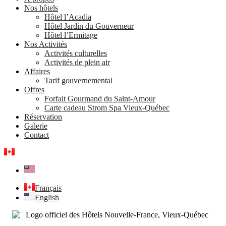
Nos hôtels
Hôtel l’Acadia
Hôtel Jardin du Gouverneur
Hôtel l’Ermitage
Nos Activités
Activités culturelles
Activités de plein air
Affaires
Tarif gouvernemental
Offres
Forfait Gourmand du Saint-Amour
Carte cadeau Strom Spa Vieux-Québec
Réservation
Galerie
Contact
Français
English