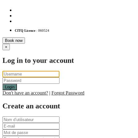
41 rue Sainte-Ursule, G1R 4E4
1 418 478-0280
info@hotelsnouvellefrance.com
CITQ Licence
: 060524
Book now
×
Log in to your account
Login
Don't have an account?
|
Forgot Password
Create an account