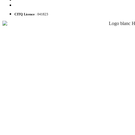
info@hotelsnouvellefrance.com
CITQ Licence
: 041823