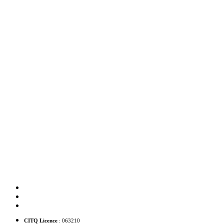
60 rue Sainte-Ursule Québec (QC) G1R 4E6
1 418 478-0280
info@hotelsnouvellefrance.com
CITQ Licence
: 063210