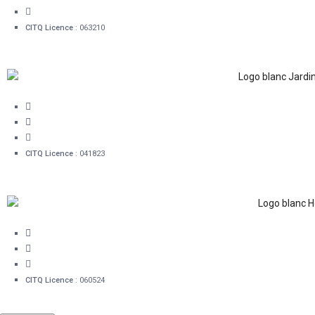
info@hotelsnouvellefrance.com
CITQ Licence
: 063210
16, rue Mont-Carmel Québec (QC) G1R 4A3
1 418 478-0280
info@hotelsnouvellefrance.com
CITQ Licence
: 041823
41 rue Sainte-Ursule, G1R 4E4
1 418 478-0280
info@hotelsnouvellefrance.com
CITQ Licence
: 060524