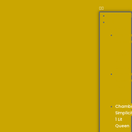
L’ERMITAG
LES
CHAMBRES
Chamb
Classiq
1 Lit
Queen
et 1 Lit
Double
Chamb
Supérie
Deux
Lits
Queen
Chamb
Simplici
1 Lit
Queen