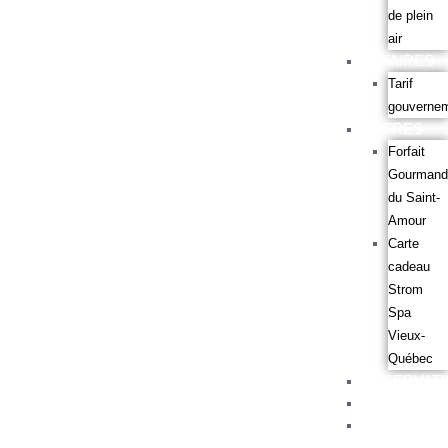
de plein
air
AFFAIRES
Tarif
gouvernem
OFFRES
Forfait
Gourmand
du Saint-
Amour
Carte
cadeau
Strom
Spa
Vieux-
Québec
RÉSERVAT
GALERIE
CONTACT