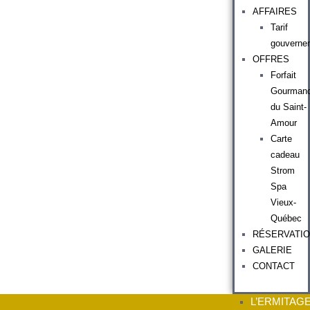
AFFAIRES
Tarif
gouverne
OFFRES
Forfait
Gourman
du Saint-
Amour
Carte
cadeau
Strom
Spa
Vieux-
Québec
RÉSERVATI
GALERIE
CONTACT
L’ERMITAG