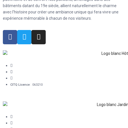
bâtiments datant du 19e siècle, allient naturellement le charme
avec l’histoire pour créer une ambiance unique qui fera vivre une
expérience mémorable à chacun de nos visiteurs.
60 rue Sainte-Ursule Québec (QC) G1R 4E6
1 418 478-0280
info@hotelsnouvellefrance.com
CITQ Licence
: 063210
16, rue Mont-Carmel Québec (QC) G1R 4A3
1 418 478-0280