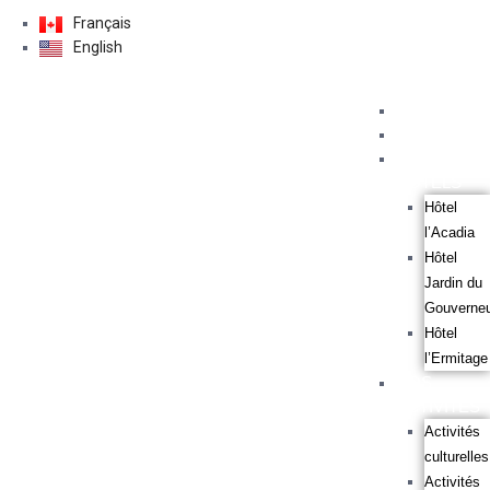
Français
English
ACCUEIL
À PROPOS
NOS
HÔTELS
Hôtel
l’Acadia
Hôtel
Jardin du
Gouverne
Hôtel
l’Ermitage
NOS
ACTIVITÉS
Activités
culturelles
Activités