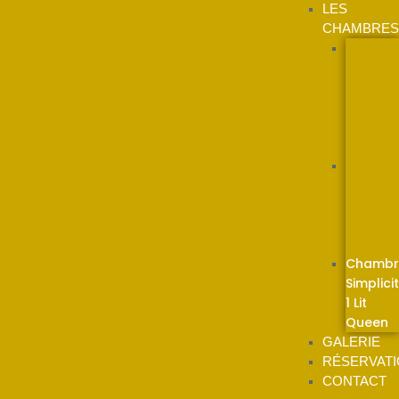
LES
CHAMBRES
Chambr
Classiq
1 Lit
Queen
et 1 Lit
Double
Chambr
Supérie
Deux
Lits
Queen
Chambr
Simplici
1 Lit
Queen
GALERIE
RÉSERVAT
CONTACT